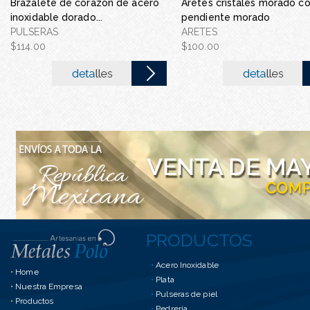
Brazalete de corazon de acero
Aretes cristales morado c
Gargantilla con corbate
inoxidable dorado...
pendiente morado
acero inoxidable
PULSERAS
ARETES
GARGANTILLA CON COR
$114.00
$100.00
DE ACERO IN...
$90.00
PRODUCTOS
•
Acero Inoxidable
•
Home
•
Plata
•
Nuestra Empresa
•
Pulseras de piel
•
Productos
•
Pedrería