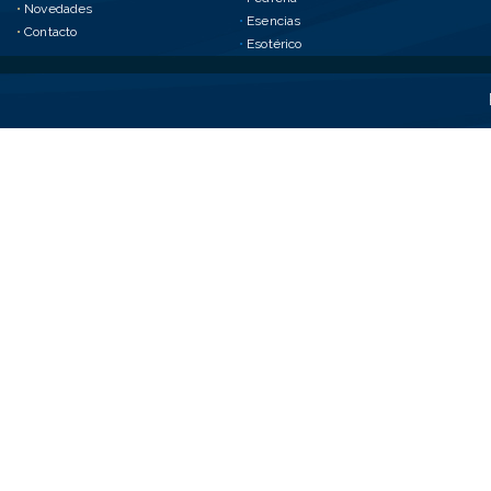
•
Novedades
•
Esencias
•
Contacto
•
Esotérico