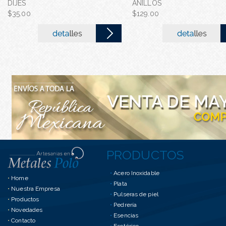
DIJES
ANILLOS
GARGANTILLA CON FLOR
$35.00
$129.00
ACERO INOXIDA...
$80.00
PRODUCTOS
•
Acero Inoxidable
•
Home
•
Plata
•
Nuestra Empresa
•
Pulseras de piel
•
Productos
•
Pedrería
•
Novedades
•
Esencias
•
Contacto