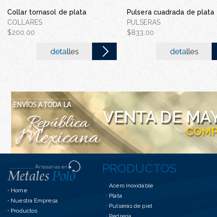
Gargantilla con pluma d
Collar tornasol de plata
Pulsera cuadrada de plata
inoxidable
COLLARES
PULSERAS
GARGANTILLA CON PLU
$200.00
$833.00
ACERO INOXID...
$70.00
PRODUCTOS
•
Acero Inoxidable
•
Home
•
Plata
•
Nuestra Empresa
•
Pulseras de piel
•
Productos
•
Pedrería