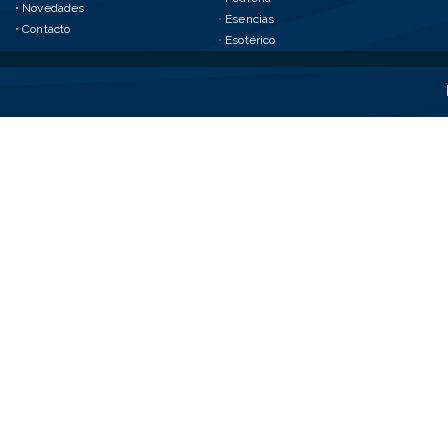
•
Novedades
•
Esencias
•
Contacto
•
Esotérico