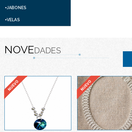
JABONES
VELAS
NOVE
DADES