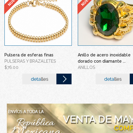
Gargantilla con cristal y
Pulsera de esferas finas
Anillo de acero inoxidable
de acero inoxid...
PULSERAS Y BRAZALETES
dorado con diamante ...
GARGANTILLA CON CRIS
$76.00
ANILLOS
PLUMA DE AC...
$80.00