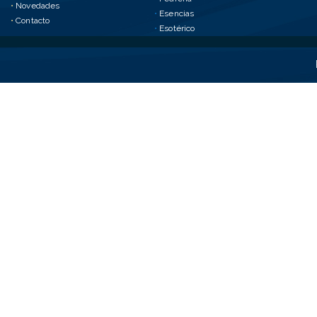
•
Novedades
•
Esencias
•
Contacto
•
Esotérico