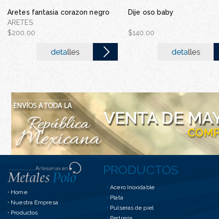
Gargantilla con estrella
Aretes fantasia corazon negro
Dije oso baby
acero inoxidable
ARETES
GARGANTILLA CON EST
$200.00
$140.00
DE ACERO INO...
$75.00
PRODUCTOS
•
Acero Inoxidable
•
Home
•
Plata
•
Nuestra Empresa
•
Pulseras de piel
•
Productos
•
Pedrería