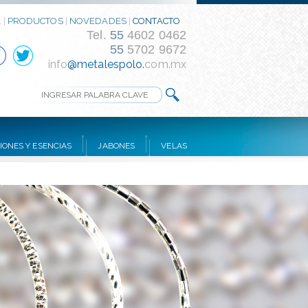
A
|
PRODUCTOS
|
NOVEDADES
|
CONTACTO
Tel.
55
4602 0462
55
5702 9672
info
@metalespolo.
com.mx
IONES Y ESENCIAS
JABONES
VELAS