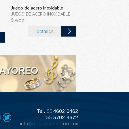
Collar de estrellas
Aretes argolla huggie do
COLLARES DE ACERO
Juego de acero inoxidable
mini u
Juego de acero inoxida
INOXIDABLE
JUEGO DE ACERO INOXIDABLE
ARETES
JUEGO DE ACERO INOX
$130.00
$95.00
$33.00
$65.00
Tel.
55
4602 0462
55
5702 9672
info
@metalespolo.
com.mx