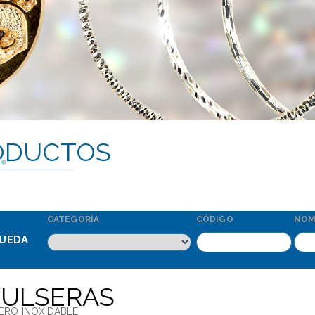
ODUCTOS
CATEGORÍA
CÓDIGO
NOM
UEDA
PULSERAS
ERO INOXIDABLE