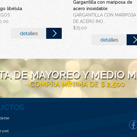
argantilla con flor de acero
Aretes circulos ondeados arriba
Gargantilla con mariposa de
go libélula
noxidable
y abajo
acero inoxidable
EGOS
GARGANTILLA CON FLOR DE
ARETES
GARGANTILLA CON MARIPOSA
0.00
CERO INOXIDA...
$200.00
DE ACERO INO...
90.00
$75.00
UCTOS
idable
e piel