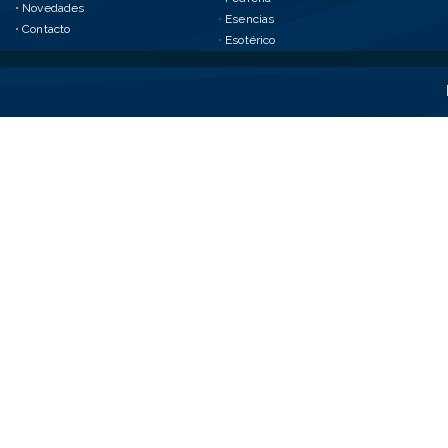
•
Novedades
•
Esencias
•
Contacto
•
Esotérico