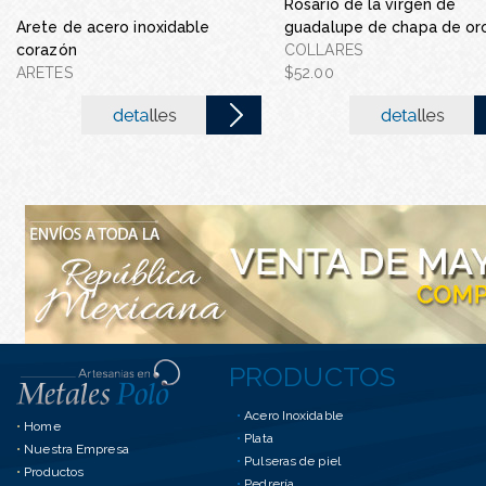
Rosario de la virgen de
Arete de acero inoxidable
guadalupe de chapa de or
Collar de acero inoxidab
corazón
COLLARES
COLLAR DE ACERO INOX
ARETES
$52.00
$85.00
PRODUCTOS
•
Acero Inoxidable
•
Home
•
Plata
•
Nuestra Empresa
•
Pulseras de piel
•
Productos
•
Pedrería