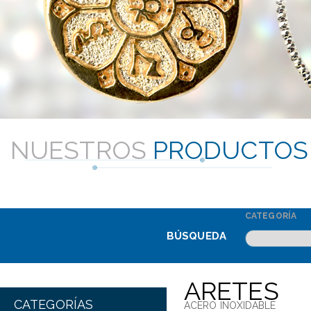
NUESTROS
PRODUCTOS
CATEGORÍA
BÚSQUEDA
ARETES
CATEGORÍAS
ACERO INOXIDABLE