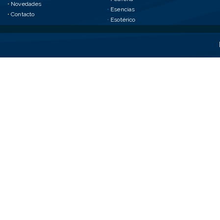
•
Novedades
•
Esencias
•
Contacto
•
Esotérico