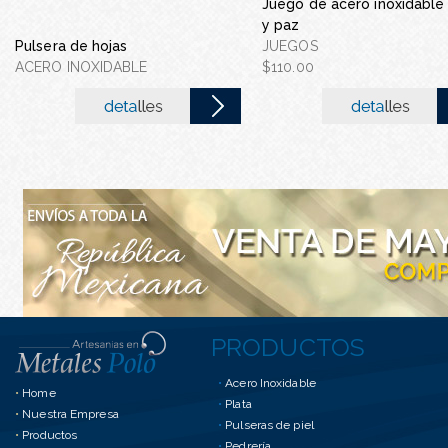
Juego de acero inoxidable
Gargantilla con corbate
y paz
acero inoxidable
Pulsera de hojas
JUEGOS
GARGANTILLA CON COR
ACERO INOXIDABLE
$110.00
DE ACERO IN...
$90.00
PRODUCTOS
•
Acero Inoxidable
•
Home
•
Plata
•
Nuestra Empresa
•
Pulseras de piel
•
Productos
•
Pedrería