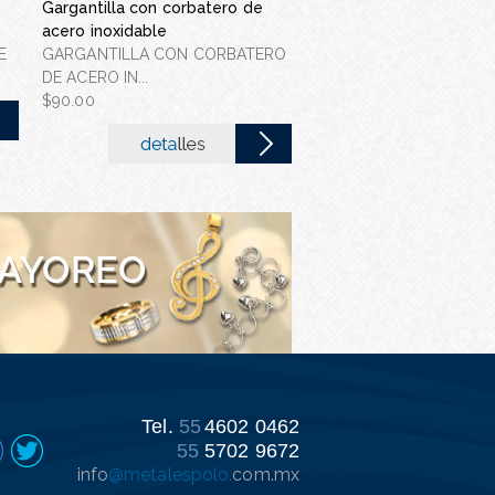
Gargantilla con corbatero de
Pulsera para caballero co
Gargantilla con corazó
Pulsera con dijes
acero inoxidable
detalle plateado
acero inoxidable
E
GARGANTILLA CON CORBATERO
PULSERA DE PIEL Y DE C
GARGANTILLA CON CO
$130.00
DE ACERO IN...
$35.00
DE ACERO INOX...
$90.00
$90.00
Tel.
55
4602 0462
55
5702 9672
info
@metalespolo.
com.mx