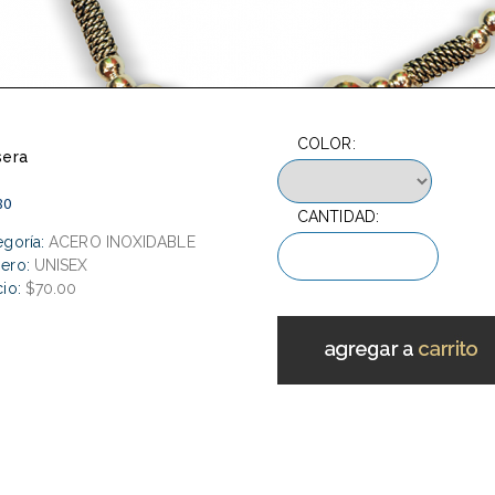
COLOR:
sera
80
CANTIDAD:
egoría:
ACERO INOXIDABLE
ero:
UNISEX
io:
$70.00