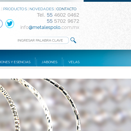
A
|
PRODUCTOS
|
NOVEDADES
|
CONTACTO
Tel.
55
4602 0462
55
5702 9672
info
@metalespolo.
com.mx
IONES Y ESENCIAS
JABONES
VELAS