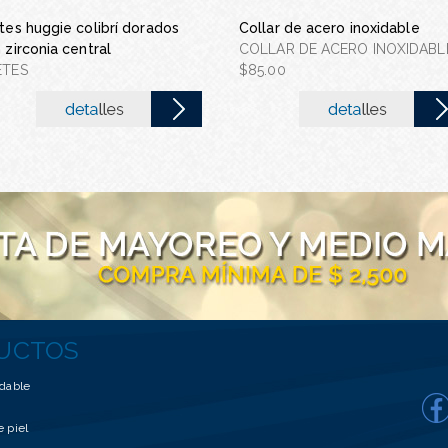
tes huggie colibrí dorados
uego de acero inoxidable
Rosario san judas plateado
Collar de acero inoxidable
 zirconia central
JUEGO DE ACERO INOXIDABLE
ROSARIOS
COLLAR DE ACERO INOXIDABL
ETES
65.00
$35.00
$85.00
UCTOS
idable
e piel