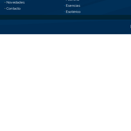
•
Novedades
•
Esencias
•
Contacto
•
Esotérico