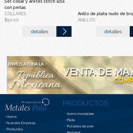
Set collar y aretes stitch azul
con perlas
Juego de acero inoxidab
COLLARES
Anillo de plata nudo de bru
JUEGO DE ACERO INOXI
$90.00
ANILLOS
$75.00
PRODUCTOS
•
Acero Inoxidable
•
Home
•
Plata
•
Nuestra Empresa
•
Pulseras de piel
•
Productos
•
Pedrería