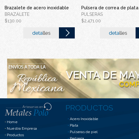
Gargantilla con corbate
Brazalete de acero inoxidable
Pulsera de correa de plata
acero inoxidable
BRAZALETE
PULSERAS
GARGANTILLA CON COR
$130.00
$2,471.00
DE ACERO IN...
$90.00
PRODUCTOS
•
Acero Inoxidable
•
Home
•
Plata
•
Nuestra Empresa
•
Pulseras de piel
•
Productos
•
Pedrería