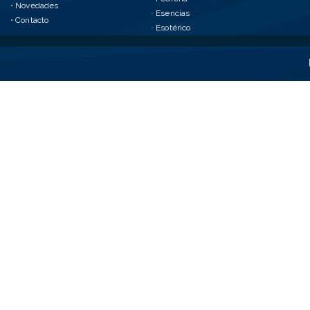
•
Novedades
•
Esencias
•
Contacto
•
Esotérico