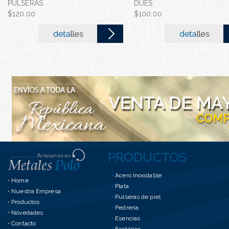
PULSERAS
DIJES
juego de acero inoxidable
$120.00
$100.00
$110.00
PRODUCTOS
•
Acero Inoxidable
•
Home
•
Plata
•
Nuestra Empresa
•
Pulseras de piel
•
Productos
•
Pedrería
•
Novedades
•
Esencias
•
Contacto